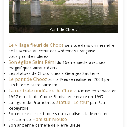
Pont de Chooz
Le village fleuri de Chooz
se situe dans un méandre
de la Meuse au cœur des Ardennes Française,
vous y contemplerez :
Son église Saint Rémi
du 16ème siècle avec ses
magnifiques vitraux d'arts
Les statues de Chooz dues à Georges Saulterre
Le pont de Chooz
sur la Meuse réalisé en 2003 par
l'architecte Marc Mimram
La centrale nucléaire de Chooz
A mise en service en
1967 et celle de Chooz B mise en service en 1997
statue "Le feu"
La figure de Prométhée,
par Paul
Rebeyrolle
Son écluse et ses tunnels qui canalisent la Meuse en
Ham sur Meuse
direction de
Son ancienne carrière de Pierre Bleue