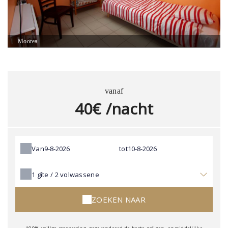
Moorea
vanaf
40€ /nacht
Van
tot
1
gîte /
2
volwassene
ZOEKEN NAAR