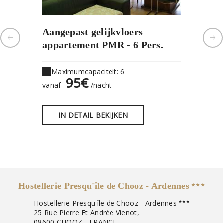
Aangepast gelijkvloers
1e ver
appartement PMR - 6 Pers.
met ter
Maximumcapaciteit: 6
Maximu
95€
8
vanaf
/nacht
vanaf
IN DETAIL BEKIJKEN
IN D
Hostellerie Presqu'île de Chooz - Ardennes
Hostellerie Presqu'île de Chooz - Ardennes
25 Rue Pierre Et Andrée Vienot,
08600 CHOOZ - FRANCE