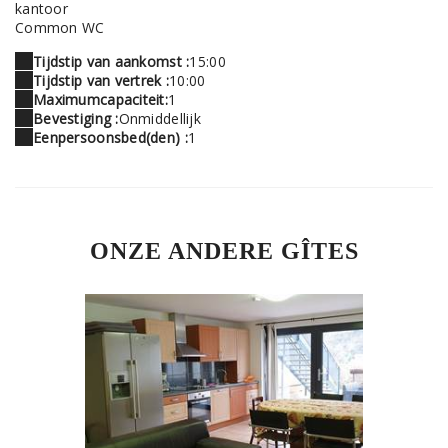
kantoor
Common WC
Tijdstip van aankomst :
15:00
Tijdstip van vertrek :
10:00
Maximumcapaciteit:
1
Bevestiging :
Onmiddellijk
Eenpersoonsbed(den) :
1
ONZE ANDERE GÎTES