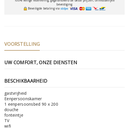
100% veilige reservering, gegarandeerd de beste prijzen, onmiddellijke
bevestiging
Beveiligde betaling via
VOORSTELLING
UW COMFORT, ONZE DIENSTEN
BESCHIKBAARHEID
gastvrijheid
Eenpersoonskamer
1 eenpersoonsbed 90 x 200
douche
fonteintje
TV
wifi