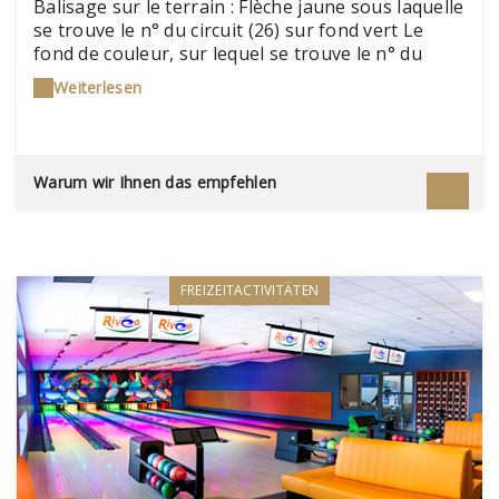
Balisage sur le terrain : Flèche jaune sous laquelle
se trouve le n° du circuit (26) sur fond vert Le
fond de couleur, sur lequel se trouve le n° du
circuit, indique le degré de difficulté du circuit :
Weiterlesen
Vert : Très facile Bleu : Facile Rouge : Difficile Noir
: Très difficileA noter Circuit n°26Distance : 6 km
Dénivelé : 40 mètres Difficulté : Très facile Point
de départ : Place de l'Eglise
Warum wir Ihnen das empfehlen
FREIZEITACTIVITÄTEN