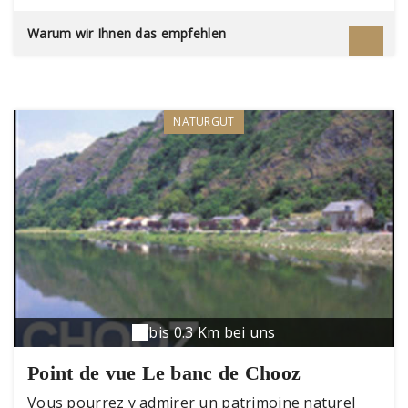
et belges, une séance s'ajoute, mardi (14h30,
17h30 et 20h30), mercredi, samedi et dimanche
Warum wir Ihnen das empfehlen
(14h30, 17h30 et 20h30), vendredi (14h30 et
20h30). Horaires billetterie / accueil: Mardi de 17h
à 21h. Mercredi, samedi et dimanche de 14h à 21h.
Pour plus d'informations et le programme,
suivez-nous sur le site dédié au Manège :
NATURGUT
lemanegedegivet.fr
bis 0.3 Km bei uns
Point de vue Le banc de Chooz
Vous pourrez y admirer un patrimoine naturel