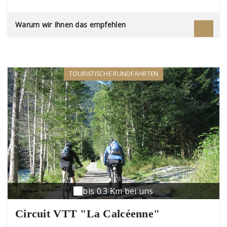
des visites thématiques guidées.Elles sont
proposées chaque année par le Conservatoire
Warum wir Ihnen das empfehlen
d'espaces naturels de Champagne-
Ardenne.http://cen-champagne-ardenne.org
REGLEMENTATION : Pour préserver ce
patrimoine naturel fragile quelques règles
élémentaires sont à respecter :- Circuler à pied
TOURISTISCHE RUNDFAHRTEN
uniquement, sur les pistes et layons existants-
Laisser les minéraux et fossiles en place- Ne pas
porter atteinte à la faune ou à la flore- Eviter les
perturbations sonores- Ne pas camper ni faire de
feu- Garder ses détritus- Ne pas introduire
d'animaux même de chien tenu en
laisse.Equipements : Sentier de découverte du
Mont d'Haurs (au départ de la Tour Grégoire à
Givet)Un livret guide et un livret-jeux pour les
enfants sont disponibles à l'office de
tourisme.Sentiers balisés.
bis 0.3 Km bei uns
Circuit VTT "La Calcéenne"