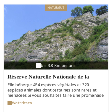
NATURGUT
bis 3.8 Km bei uns
Réserve Naturelle Nationale de la
Pointe de Givet
Elle héberge 454 espèces végétales et 320
espèces animales dont certaines sont rares et
menacées.Si vous souhaitez faire une promenade
ou une randonnée pédestre c'est possible! Elles
Weiterlesen
sont autorisées sur les sentiers balisés, seul ou
accompagné.Il est également possible d'effectuer