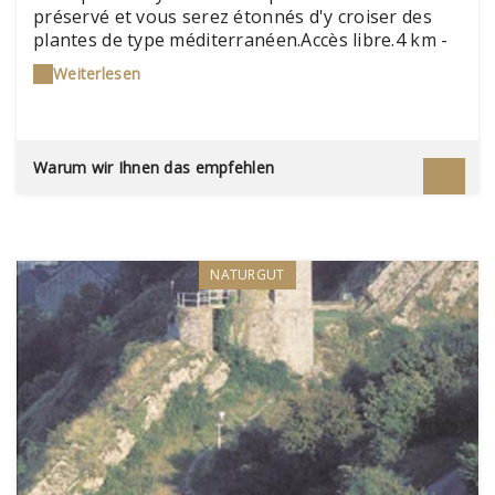
préservé et vous serez étonnés d'y croiser des
plantes de type méditerranéen.Accès libre.4 km -
2 heures environDétail du circuit sur :
Weiterlesen
www.chooz.com (rubrique : Bouger à chooz /
sentiers pédestres / circuit n°1 "Les roches de
devant Chooz")
Warum wir Ihnen das empfehlen
NATURGUT