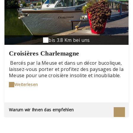
bis 3.8 Km bei uns
Croisières Charlemagne
Bercés par la Meuse et dans un décor bucolique,
laissez-vous porter et profitez des paysages de la
Meuse pour une croisière insolite et inoubliable.
Nous mettons tout notre savoir-faire à votre
Weiterlesen
disposition pour vous offrir un service rapide,
dans une ambiance cosy. PROGRAMME 2026 : Le
bateau Charlemagne se déplace et vous propose
différents lieux de départ : Du 18 avril au 10 mai :
Warum wir Ihnen das empfehlen
Revin (Rue Vital Sueur) Les samedis et les
dimanches.Pas de navigation le 1er mai.Du 16 mai
au 31 mai : Haybes (Quai du Docteur Adolphe
Hamaide) Les samedis et les